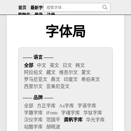
|
|
|
|
|
首页
最新字体
热门字体
免费字体
随机字体
|
|
购物车
登录
注册
字体局
—— 语言 ——
全部
中文
英文
日文
韩文
阿拉伯文
藏文
维吾尔文
蒙文
罗马尼亚文
彝文
印度文
希伯来文
西里尔文
亚美尼亚文
—— 品牌 ——
全部
方正字库
Aa字库
字语字库
字趣字库
iFonts
字魂字库
华钛字库
汉仪字库
范国平
龚帆字库
华光字库
站酷字库
胡晓波