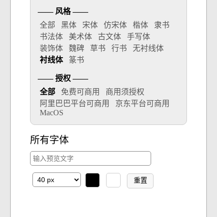
—— 风格 ——
全部
黑体
宋体
仿宋体
楷体
隶书
书法体
美术体
古文体
手写体
装饰体
魏碑
草书
行书
无衬线体
衬线体
篆书
—— 授权 ——
全部
免费可商用
商用须授权
阿里巴巴平台可商用
京东平台可商用
MacOS
所有字体
重置