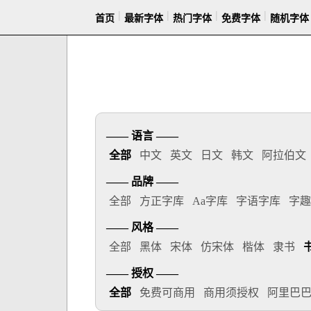
|
|
|
|
首页
最新字体
热门字体
免费字体
随机字体
—— 语言 ——
全部
中文
英文
日文
韩文
阿拉伯文
—— 品牌 ——
全部
方正字库
Aa字库
字语字库
字趣
—— 风格 ——
全部
黑体
宋体
仿宋体
楷体
隶书
—— 授权 ——
全部
免费可商用
商用须授权
阿里巴