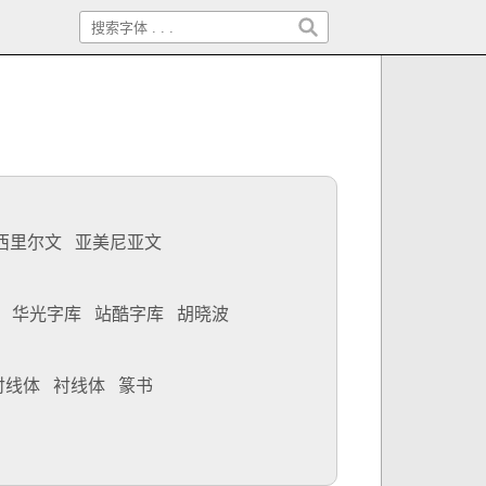
西里尔文
亚美尼亚文
华光字库
站酷字库
胡晓波
衬线体
衬线体
篆书