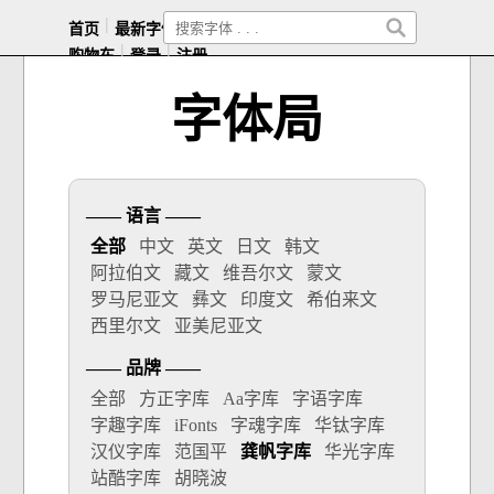
|
|
|
|
|
首页
最新字体
热门字体
免费字体
随机字体
|
|
购物车
登录
注册
字体局
—— 语言 ——
全部
中文
英文
日文
韩文
阿拉伯文
藏文
维吾尔文
蒙文
罗马尼亚文
彝文
印度文
希伯来文
西里尔文
亚美尼亚文
—— 品牌 ——
全部
方正字库
Aa字库
字语字库
字趣字库
iFonts
字魂字库
华钛字库
汉仪字库
范国平
龚帆字库
华光字库
站酷字库
胡晓波