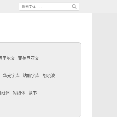
西里尔文
亚美尼亚文
华光字库
站酷字库
胡晓波
衬线体
衬线体
篆书