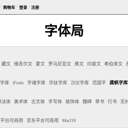
|
|
|
购物车
登录
注册
字体局
藏文
维吾尔文
蒙文
罗马尼亚文
彝文
印度文
希伯来文
字库
iFonts
字魂字库
华钛字库
汉仪字库
范国平
龚帆字库
书法体
美术体
古文体
手写体
装饰体
魏碑
草书
行书
无
巴平台可商用
京东平台可商用
MacOS