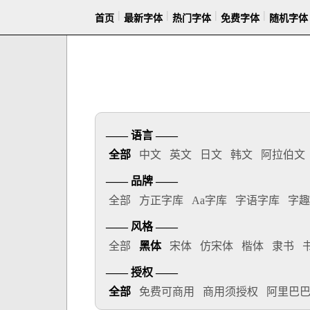
|
|
|
|
首页
最新字体
热门字体
免费字体
随机字体
—— 语言 ——
全部
中文
英文
日文
韩文
阿拉伯文
—— 品牌 ——
全部
方正字库
Aa字库
字语字库
字趣
—— 风格 ——
全部
黑体
宋体
仿宋体
楷体
隶书
—— 授权 ——
全部
免费可商用
商用须授权
阿里巴