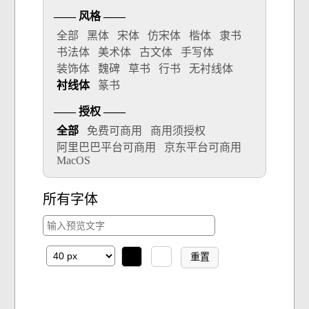
—— 风格 ——
全部
黑体
宋体
仿宋体
楷体
隶书
书法体
美术体
古文体
手写体
装饰体
魏碑
草书
行书
无衬线体
衬线体
篆书
—— 授权 ——
全部
免费可商用
商用须授权
阿里巴巴平台可商用
京东平台可商用
MacOS
所有字体
重置