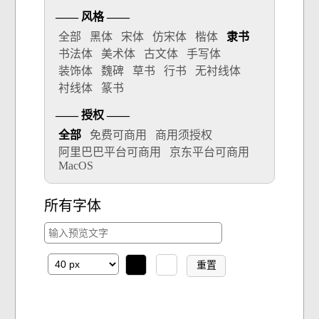
—— 风格 ——
全部
黑体
宋体
仿宋体
楷体
隶书
书法体
美术体
古文体
手写体
装饰体
魏碑
草书
行书
无衬线体
衬线体
篆书
—— 授权 ——
全部
免费可商用
商用须授权
阿里巴巴平台可商用
京东平台可商用
MacOS
所有字体
重置