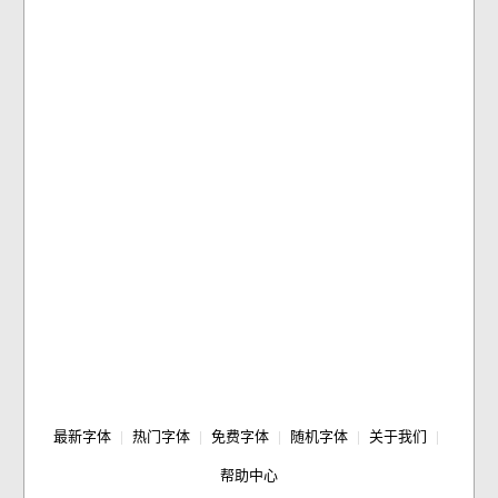
最新字体
|
热门字体
|
免费字体
|
随机字体
|
关于我们
|
帮助中心