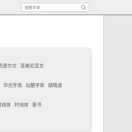
西里尔文
亚美尼亚文
华光字库
站酷字库
胡晓波
衬线体
衬线体
篆书