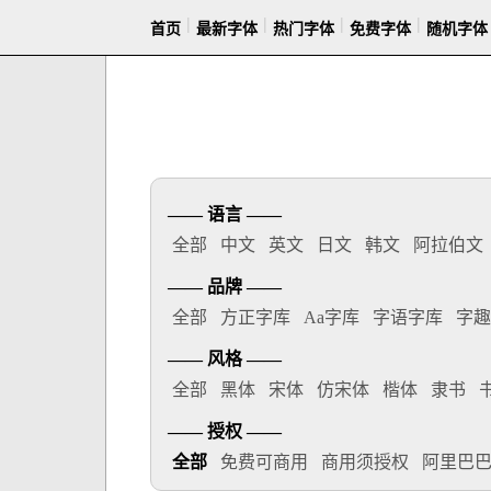
|
|
|
|
首页
最新字体
热门字体
免费字体
随机字体
—— 语言 ——
全部
中文
英文
日文
韩文
阿拉伯文
—— 品牌 ——
全部
方正字库
Aa字库
字语字库
字趣
—— 风格 ——
全部
黑体
宋体
仿宋体
楷体
隶书
—— 授权 ——
全部
免费可商用
商用须授权
阿里巴