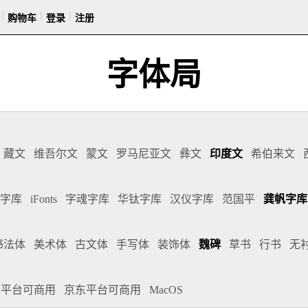
|
|
|
购物车
登录
注册
字体局
藏文
维吾尔文
蒙文
罗马尼亚文
彝文
印度文
希伯来文
字库
iFonts
字魂字库
华钛字库
汉仪字库
范国平
龚帆字库
书法体
美术体
古文体
手写体
装饰体
魏碑
草书
行书
无
巴平台可商用
京东平台可商用
MacOS