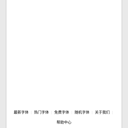
最新字体
|
热门字体
|
免费字体
|
随机字体
|
关于我们
|
帮助中心