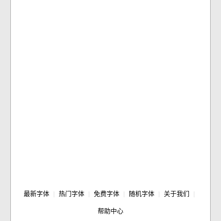
最新字体
|
热门字体
|
免费字体
|
随机字体
|
关于我们
|
帮助中心