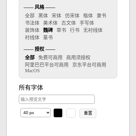
—— 风格 ——
全部
黑体
宋体
仿宋体
楷体
隶书
书法体
美术体
古文体
手写体
装饰体
魏碑
草书
行书
无衬线体
衬线体
篆书
—— 授权 ——
全部
免费可商用
商用须授权
阿里巴巴平台可商用
京东平台可商用
MacOS
所有字体
重置