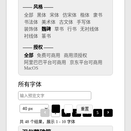
—— 风格 ——
全部
黑体
宋体
仿宋体
楷体
隶书
书法体
美术体
古文体
手写体
装饰体
魏碑
草书
行书
无衬线体
衬线体
篆书
—— 授权 ——
全部
免费可商用
商用须授权
阿里巴巴平台可商用
京东平台可商用
MacOS
所有字体
重置
1
2
3
4
5
共 48 个结果，展示 1 - 10 字体