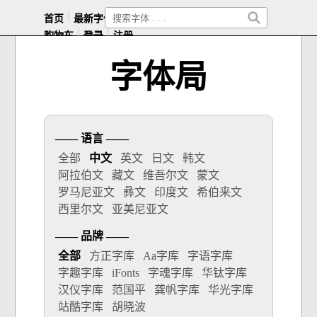
|
|
|
|
|
首页
最新字体
热门字体
免费字体
随机字体
|
|
购物车
登录
注册
字体局
—— 语言 ——
全部
中文
英文
日文
韩文
阿拉伯文
藏文
维吾尔文
蒙文
罗马尼亚文
彝文
印度文
希伯来文
西里尔文
亚美尼亚文
—— 品牌 ——
全部
方正字库
Aa字库
字语字库
字趣字库
iFonts
字魂字库
华钛字库
汉仪字库
范国平
龚帆字库
华光字库
站酷字库
胡晓波