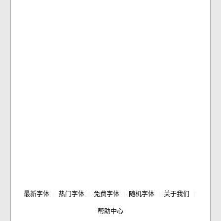
最新字体
|
热门字体
|
免费字体
|
随机字体
|
关于我们
|
帮助中心