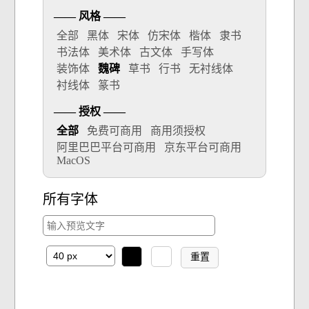
—— 风格 ——
全部
黑体
宋体
仿宋体
楷体
隶书
书法体
美术体
古文体
手写体
装饰体
魏碑
草书
行书
无衬线体
衬线体
篆书
—— 授权 ——
全部
免费可商用
商用须授权
阿里巴巴平台可商用
京东平台可商用
MacOS
所有字体
重置