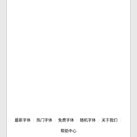
最新字体
|
热门字体
|
免费字体
|
随机字体
|
关于我们
|
帮助中心