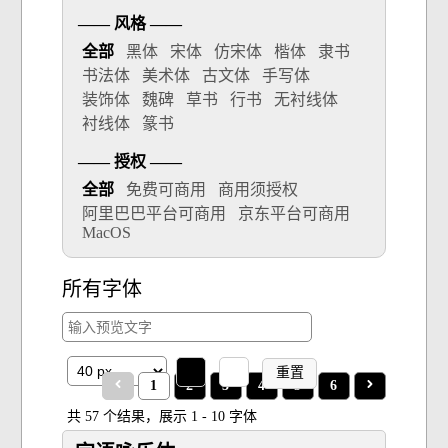
—— 风格 ——
全部
黑体
宋体
仿宋体
楷体
隶书
书法体
美术体
古文体
手写体
装饰体
魏碑
草书
行书
无衬线体
衬线体
篆书
—— 授权 ——
全部
免费可商用
商用须授权
阿里巴巴平台可商用
京东平台可商用
MacOS
所有字体
重置
1
2
3
4
5
6
共 57 个结果，展示 1 - 10 字体