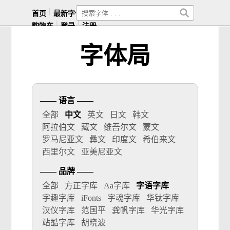
|
|
|
|
|
首页
最新字体
热门字体
免费字体
随机字体
|
|
购物车
登录
注册
字体局
—— 语言 ——
全部
中文
英文
日文
韩文
阿拉伯文
藏文
维吾尔文
蒙文
罗马尼亚文
彝文
印度文
希伯来文
西里尔文
亚美尼亚文
—— 品牌 ——
全部
方正字库
Aa字库
字语字库
字趣字库
iFonts
字魂字库
华钛字库
汉仪字库
范国平
龚帆字库
华光字库
站酷字库
胡晓波