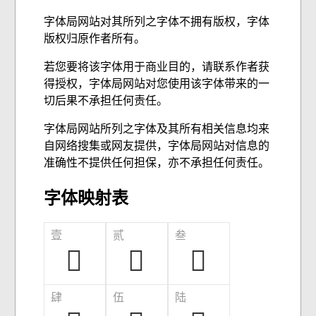
字体局网站对其所列之字体不拥有版权，字体
版权归原作者所有。
若您要将该字体用于商业目的，请联系作者获
得授权，字体局网站对您使用该字体带来的一
切后果不承担任何责任。
字体局网站所列之字体及其所有相关信息均来
自网络搜集或网友提供，字体局网站对信息的
准确性不提供任何担保，亦不承担任何责任。
字体映射表
壹
贰
叁
肆
伍
陆