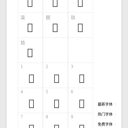
柒
捌
玖
拾
1
2
3
4
5
6
最新字体
|
热门字体
|
7
8
9
免费字体
|