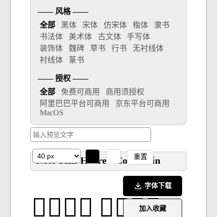
—— 风格 ——
全部
黑体
宋体
仿宋体
楷体
隶书
书法体
美术体
古文体
手写体
装饰体
魏碑
草书
行书
无衬线体
衬线体
篆书
—— 授权 ——
全部
免费可商用
商用须授权
阿里巴巴平台可商用
京东平台可商用
MacOS
重置
Noto Sans Hebrew Cond Thin
字体下载
加入收藏