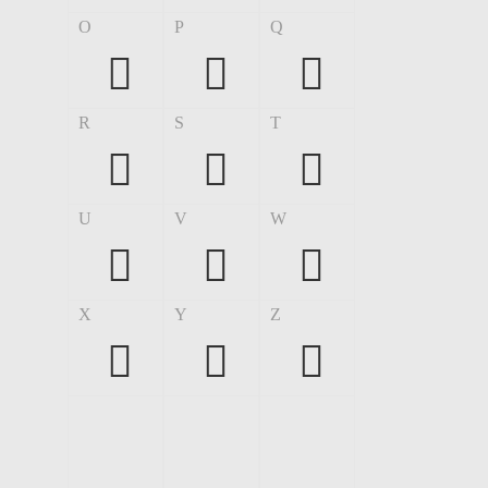
O
P
Q
R
S
T
U
V
W
X
Y
Z