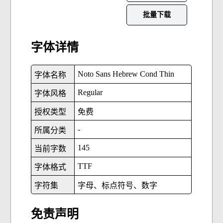
批量下载
字体详情
Noto Sans Hebrew Cond Thin
字体名称
Regular
字体风格
授权类型
免费
-
所属分类
145
当前字数
TTF
字体格式
字符集
字母、标点符号、数字
免责声明