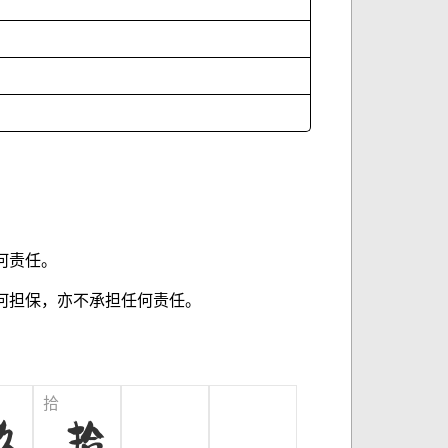
何责任。
何担保，亦不承担任何责任。
拾