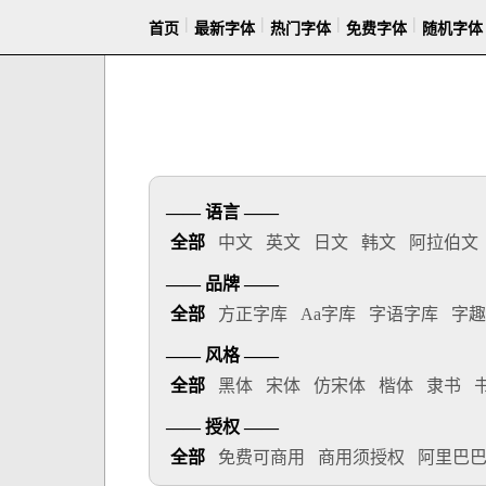
|
|
|
|
首页
最新字体
热门字体
免费字体
随机字体
—— 语言 ——
全部
中文
英文
日文
韩文
阿拉伯文
—— 品牌 ——
全部
方正字库
Aa字库
字语字库
字趣
—— 风格 ——
全部
黑体
宋体
仿宋体
楷体
隶书
—— 授权 ——
全部
免费可商用
商用须授权
阿里巴