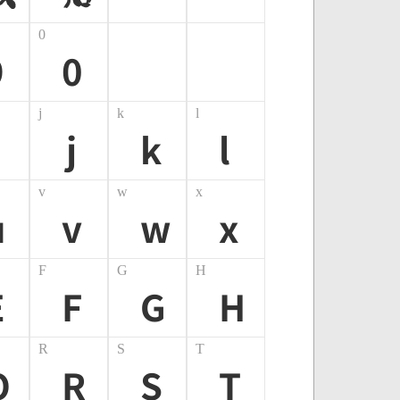
0
j
k
l
v
w
x
F
G
H
R
S
T