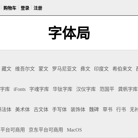
|
|
|
购物车
登录
注册
字体局
藏文
维吾尔文
蒙文
罗马尼亚文
彝文
印度文
希伯来文
字库
iFonts
字魂字库
华钛字库
汉仪字库
范国平
龚帆字库
书法体
美术体
古文体
手写体
装饰体
魏碑
草书
行书
无
巴平台可商用
京东平台可商用
MacOS