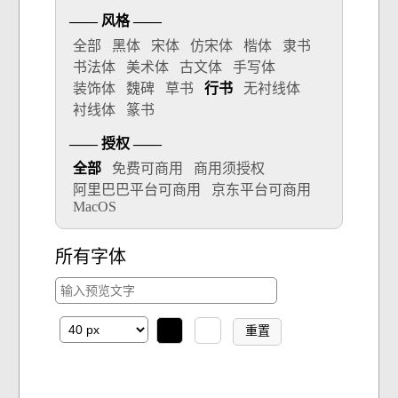
—— 风格 ——
全部
黑体
宋体
仿宋体
楷体
隶书
书法体
美术体
古文体
手写体
装饰体
魏碑
草书
行书
无衬线体
衬线体
篆书
—— 授权 ——
全部
免费可商用
商用须授权
阿里巴巴平台可商用
京东平台可商用
MacOS
所有字体
重置