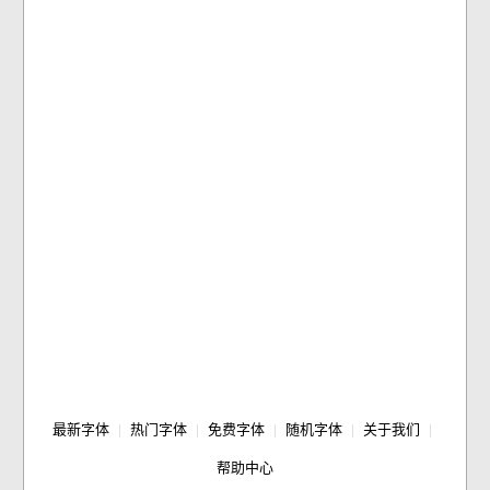
最新字体
|
热门字体
|
免费字体
|
随机字体
|
关于我们
|
帮助中心