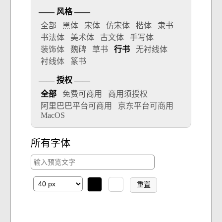
—— 风格 ——
全部
黑体
宋体
仿宋体
楷体
隶书
书法体
美术体
古文体
手写体
装饰体
魏碑
草书
行书
无衬线体
衬线体
篆书
—— 授权 ——
全部
免费可商用
商用须授权
阿里巴巴平台可商用
京东平台可商用
MacOS
所有字体
重置