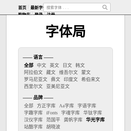
|
|
|
|
|
首页
最新字体
热门字体
免费字体
随机字体
|
|
购物车
登录
注册
字体局
—— 语言 ——
全部
中文
英文
日文
韩文
阿拉伯文
藏文
维吾尔文
蒙文
罗马尼亚文
彝文
印度文
希伯来文
西里尔文
亚美尼亚文
—— 品牌 ——
全部
方正字库
Aa字库
字语字库
字趣字库
iFonts
字魂字库
华钛字库
汉仪字库
范国平
龚帆字库
华光字库
站酷字库
胡晓波