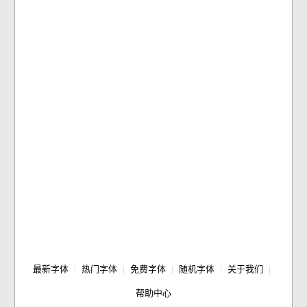
最新字体
|
热门字体
|
免费字体
|
随机字体
|
关于我们
|
帮助中心