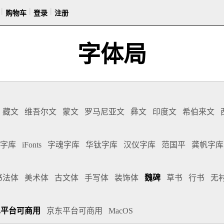
|
|
|
购物车
登录
注册
字体局
藏文
维吾尔文
蒙文
罗马尼亚文
彝文
印度文
希伯来文
字库
iFonts
字魂字库
华钛字库
汉仪字库
范国平
龚帆字库
书法体
美术体
古文体
手写体
装饰体
魏碑
草书
行书
无
巴平台可商用
京东平台可商用
MacOS