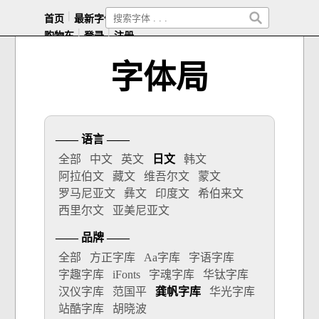
|
|
|
|
|
首页
最新字体
热门字体
免费字体
随机字体
|
|
购物车
登录
注册
字体局
—— 语言 ——
全部
中文
英文
日文
韩文
阿拉伯文
藏文
维吾尔文
蒙文
罗马尼亚文
彝文
印度文
希伯来文
西里尔文
亚美尼亚文
—— 品牌 ——
全部
方正字库
Aa字库
字语字库
字趣字库
iFonts
字魂字库
华钛字库
汉仪字库
范国平
龚帆字库
华光字库
站酷字库
胡晓波