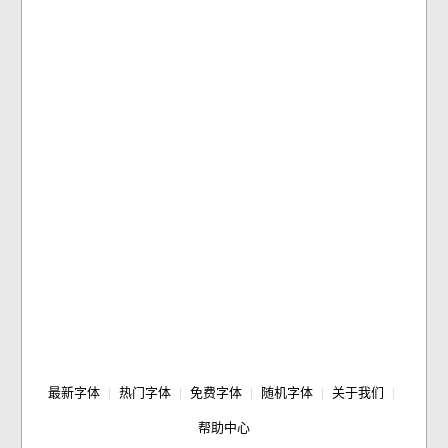
最新字体
|
热门字体
|
免费字体
|
随机字体
|
关于我们
|
帮助中心